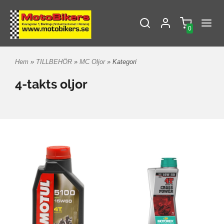
0
Hem
»
TILLBEHÖR
»
MC Oljor
» Kategori
4-takts oljor