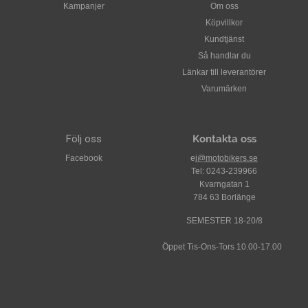
Kampanjer
Om oss
Köpvillkor
Kundtjänst
Så handlar du
Länkar till leverantörer
Varumärken
Följ oss
Kontakta oss
Facebook
ej
@motobikers.se
Tel: 0243-239966
Kvarngatan 1
784 63 Borlänge
SEMESTER 18-20/8
Öppet Tis-Ons-Tors 10.00-17.00