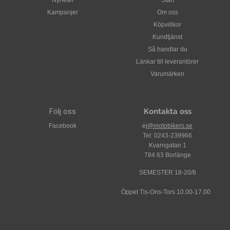
Nyheter
Start
Kampanjer
Om oss
Köpvillkor
Kundtjänst
Så handlar du
Länkar till leverantörer
Varumärken
Följ oss
Kontakta oss
Facebook
ej
@motobikers.se
Tel: 0243-239966
Kvarngatan 1
784 63 Borlänge
SEMESTER 18-20/8
Öppet Tis-Ons-Tors 10.00-17.00