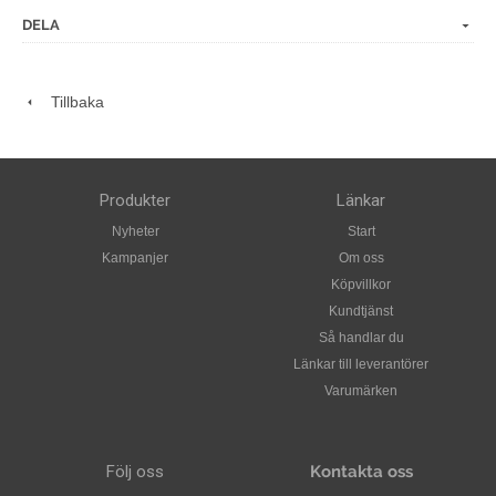
DELA
Tillbaka
Produkter
Länkar
Nyheter
Start
Kampanjer
Om oss
Köpvillkor
Kundtjänst
Så handlar du
Länkar till leverantörer
Varumärken
Följ oss
Kontakta oss