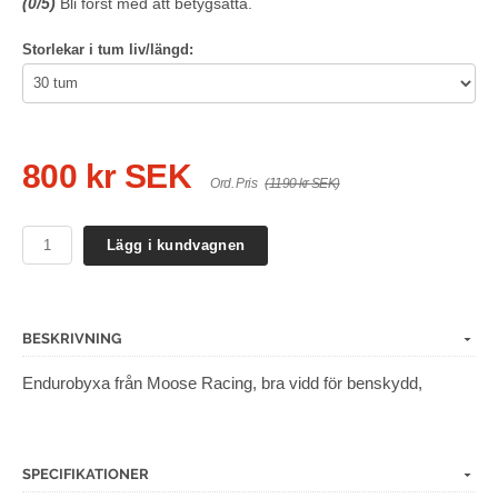
(
0
/5)
Bli först med att betygsätta.
Storlekar i tum liv/längd:
800 kr SEK
Ord. Pris
(1190 kr SEK)
Lägg i kundvagnen
BESKRIVNING
Endurobyxa från Moose Racing, bra vidd för benskydd,
SPECIFIKATIONER