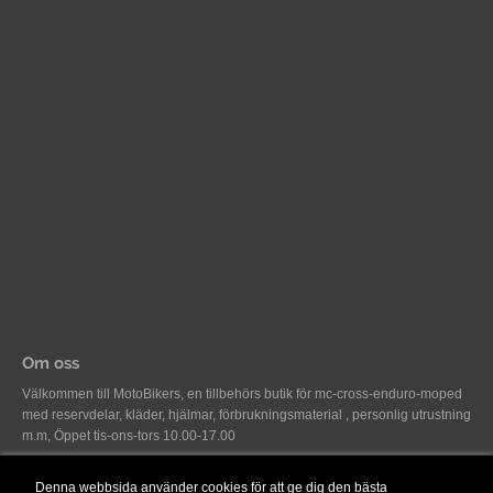
Om oss
Välkommen till MotoBikers, en tillbehörs butik för mc-cross-enduro-moped
med reservdelar, kläder, hjälmar, förbrukningsmaterial , personlig utrustning
m.m, Öppet tis-ons-tors 10.00-17.00
Denna webbsida använder cookies för att ge dig den bästa