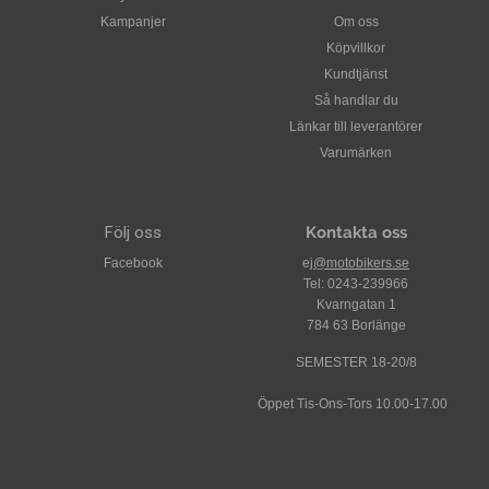
Kampanjer
Om oss
Köpvillkor
Kundtjänst
Så handlar du
Länkar till leverantörer
Varumärken
Följ oss
Kontakta oss
Facebook
ej
@motobikers.se
Tel: 0243-239966
Kvarngatan 1
784 63 Borlänge
SEMESTER 18-20/8
Öppet Tis-Ons-Tors 10.00-17.00