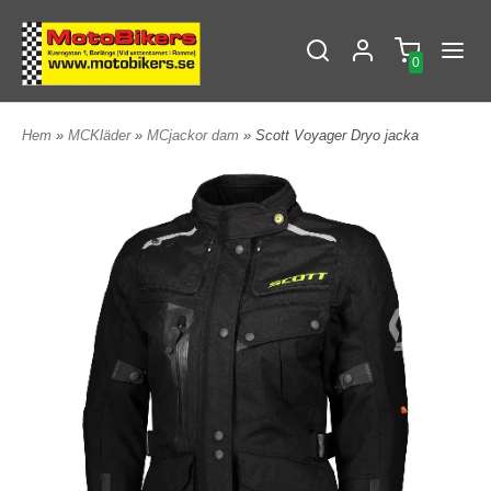
0
Hem
»
MCKläder
»
MCjackor dam
» Scott Voyager Dryo jacka