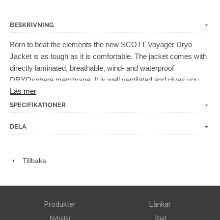
BESKRIVNING
Born to beat the elements the new SCOTT Voyager Dryo
Jacket is as tough as it is comfortable. The jacket comes with
directly laminated, breathable, wind- and waterproof
DRYOsphere membrane. It is well ventilated and gives you
Läs mer
ideal climate comfort for diverse weather conditions. Safety
features include D3O® protectors at shoulder and elbow with
SPECIFIKATIONER
optional pockets for chest- and back protectors.
DELA
Tillbaka
Produkter
Länkar
Nyheter
Start